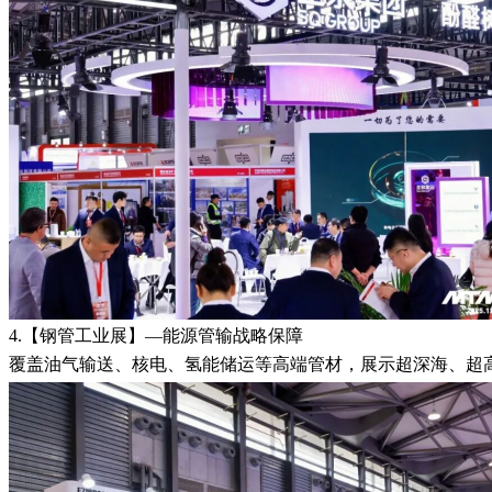
4.【钢管工业展】—能源管输战略保障
覆盖油气输送、核电、氢能储运等高端管材，展示超深海、超