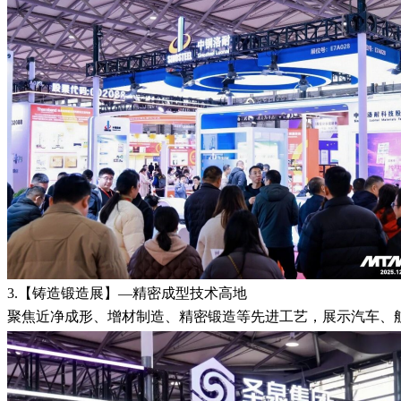
3.【铸造锻造展】—精密成型技术高地
聚焦近净成形、增材制造、精密锻造等先进工艺，展示汽车、