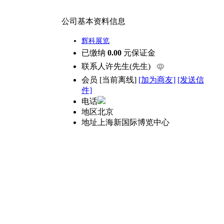
公司基本资料信息
辉科展览
已缴纳
0.00
元保证金
联系人
许先生(先生)
会员
[
当前离线
]
[加为商友]
[发送信
件]
电话
地区
北京
地址
上海新国际博览中心