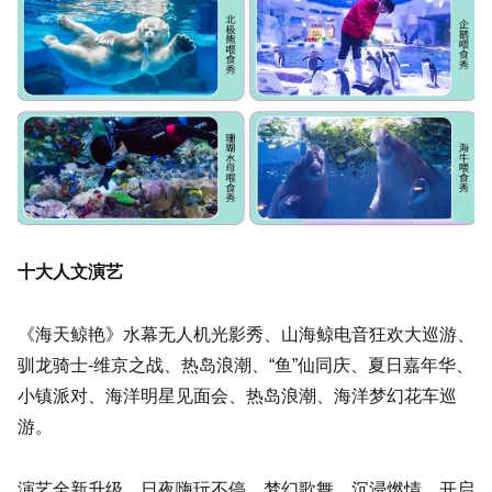
十大人文演艺
《海天鲸艳》水幕无人机光影秀、山海鲸电音狂欢大巡游、
驯龙骑士-维京之战、热岛浪潮、“鱼”仙同庆、夏日嘉年华、
小镇派对、海洋明星见面会、热岛浪潮、海洋梦幻花车巡
游。
演艺全新升级，日夜嗨玩不停。梦幻歌舞，沉浸燃情，开启