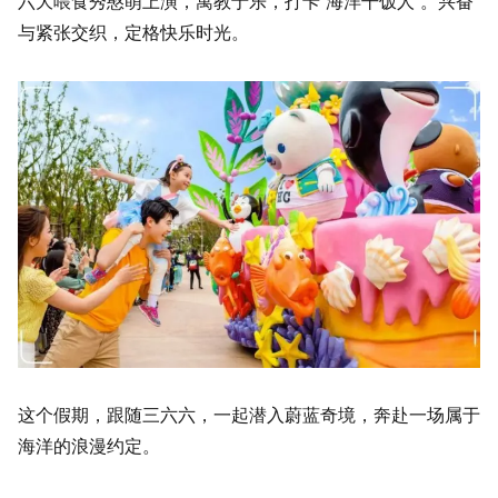
六大喂食秀憨萌上演，寓教于乐，打卡“海洋干饭人”。兴奋
与紧张交织，定格快乐时光。
这个假期，跟随三六六，一起潜入蔚蓝奇境，奔赴一场属于
海洋的浪漫约定。