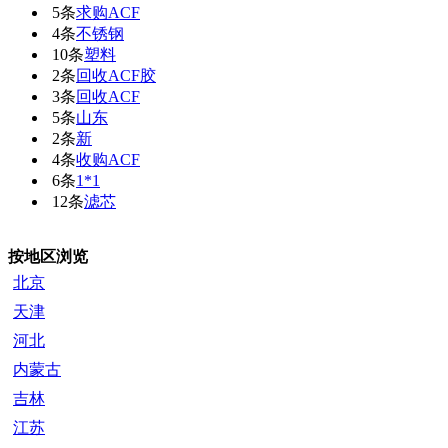
5条
求购ACF
4条
不锈钢
10条
塑料
2条
回收ACF胶
3条
回收ACF
5条
山东
2条
新
4条
收购ACF
6条
1*1
12条
滤芯
按地区浏览
北京
天津
河北
内蒙古
吉林
江苏