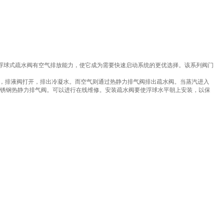
，浮球式疏水阀有空气排放能力，使它成为需要快速启动系统的更优选择。该系列阀门
，排液阀打开，排出冷凝水。而空气则通过热静力排气阀排出疏水阀。当蒸汽进入
锈钢热静力排气阀。可以进行在线维修。安装疏水阀要使浮球水平朝上安装，以保