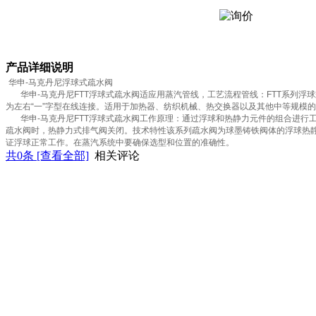
产品详细说明
华申-马克丹尼浮球式疏水阀
华申-马克丹尼FTT浮球式疏水阀适应用蒸汽管线，工艺流程管线：FTT系列浮
为左右“一”字型在线连接。适用于加热器、纺织机械、热交换器以及其他中等规模
华申-马克丹尼FTT浮球式疏水阀工作原理：通过浮球和热静力元件的组合进行
疏水阀时，热静力式排气阀关闭。技术特性该系列疏水阀为球墨铸铁阀体的浮球热
证浮球正常工作。在蒸汽系统中要确保选型和位置的准确性。
共
0
条 [查看全部]
相关评论