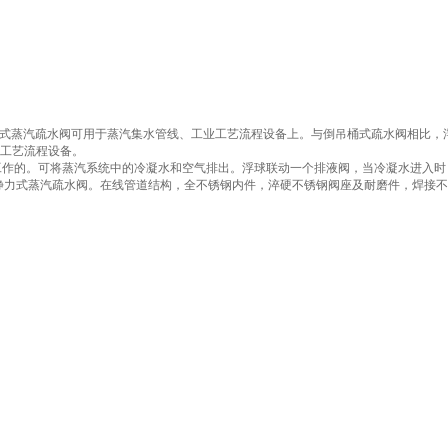
球式蒸汽疏水阀可用于蒸汽集水管线、工业工艺流程设备上。与倒吊桶式疏水阀相比
的工艺流程设备。
工作的。可将蒸汽系统中的冷凝水和空气排出。浮球联动一个排液阀，当冷凝水进入时
静力式蒸汽疏水阀。在线管道结构，全不锈钢内件，淬硬不锈钢阀座及耐磨件，焊接不