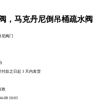
水阀，马克丹尼倒吊桶疏水阀
丹尼阀门
 台
家付款之日起
3
天内发货
有效
04-08 10:03