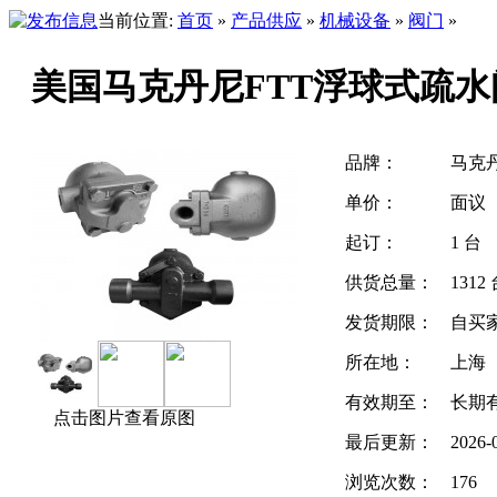
当前位置:
首页
»
产品供应
»
机械设备
»
阀门
»
美国马克丹尼FTT浮球式疏
品牌：
马克
单价：
面议
起订：
1 台
供货总量：
1312
发货期限：
自买
所在地：
上海
有效期至：
长期
点击图片查看原图
最后更新：
2026-
浏览次数：
176