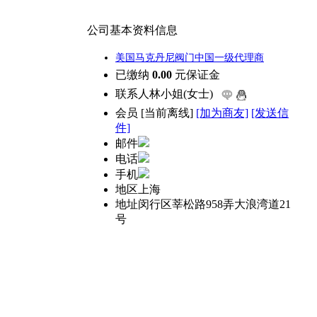
公司基本资料信息
美国马克丹尼阀门中国一级代理商
已缴纳
0.00
元保证金
联系人
林小姐(女士)
会员
[
当前离线
]
[加为商友]
[发送信
件]
邮件
电话
手机
地区
上海
地址
闵行区莘松路958弄大浪湾道21
号