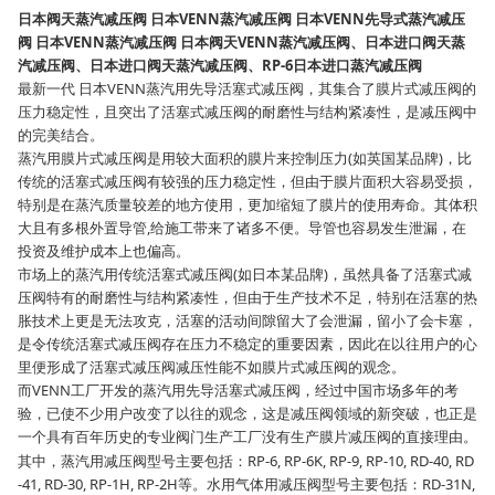
日本阀天蒸汽减压阀 日本VENN蒸汽减压阀 日本VENN先导式蒸汽减压
阀 日本VENN蒸汽减压阀 日本阀天VENN蒸汽减压阀、日本进口阀天蒸
汽减压阀、日本进口阀天蒸汽减压阀、RP-6日本进口蒸汽减压阀
最新一代 日本VENN蒸汽用先导活塞式减压阀，其集合了膜片式减压阀的
压力稳定性，且突出了活塞式减压阀的耐磨性与结构紧凑性，是减压阀中
的完美结合。
蒸汽用膜片式减压阀是用较大面积的膜片来控制压力(如英国某品牌)，比
传统的活塞式减压阀有较强的压力稳定性，但由于膜片面积大容易受损，
特别是在蒸汽质量较差的地方使用，更加缩短了膜片的使用寿命。其体积
大且有多根外置导管,给施工带来了诸多不便。导管也容易发生泄漏，在
投资及维护成本上也偏高。
市场上的蒸汽用传统活塞式减压阀(如日本某品牌)，虽然具备了活塞式减
压阀特有的耐磨性与结构紧凑性，但由于生产技术不足，特别在活塞的热
胀技术上更是无法攻克，活塞的活动间隙留大了会泄漏，留小了会卡塞，
是令传统活塞式减压阀存在压力不稳定的重要因素，因此在以往用户的心
里便形成了活塞式减压阀减压性能不如膜片式减压阀的观念。
而VENN工厂开发的蒸汽用先导活塞式减压阀，经过中国市场多年的考
验，已使不少用户改变了以往的观念，这是减压阀领域的新突破，也正是
一个具有百年历史的专业阀门生产工厂没有生产膜片减压阀的直接理由。
其中，蒸汽用减压阀型号主要包括：RP-6, RP-6K, RP-9, RP-10, RD-40, RD
-41, RD-30, RP-1H, RP-2H等。水用气体用减压阀型号主要包括：RD-31N,