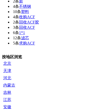
2条
新
4条
不锈钢
10条
塑料
4条
收购ACF
2条
回收ACF胶
3条
回收ACF
6条
1*1
12条
滤芯
5条
求购ACF
按地区浏览
北京
天津
河北
内蒙古
吉林
江苏
安徽