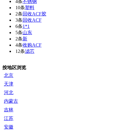
4条
不锈钢
10条
塑料
2条
回收ACF胶
3条
回收ACF
6条
1*1
5条
山东
2条
新
4条
收购ACF
12条
滤芯
按地区浏览
北京
天津
河北
内蒙古
吉林
江苏
安徽